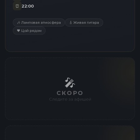
⏰
22:00
🎶 Ламповая атмосфера
🎸 Живая гитара
🖤 Цой рядом
🎤
СКОРО
Следите за афишей