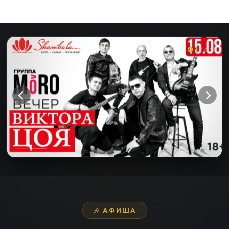
02
/
03
🎶 АФИША