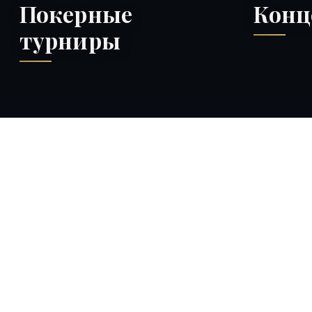
Покерные
Конц
турниры